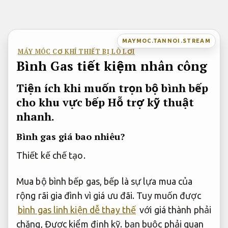
Bỏ
qua
nội
MAYMOC.TANNOI.STREAM
dung
MÁY MÓC CƠ KHÍ THIẾT BỊ LÒ LƠI
Bình Gas tiết kiệm nhân công
Tiện ích khi muốn trọn bộ bình bếp
cho khu vực bếp
Hỗ trợ kỹ thuật
nhanh.
Bình gas giá bao nhiêu?
Thiết kế chế tạo.
Mua bộ bình bếp gas, bếp là sự lựa mua của
rộng rãi gia đình vì giá ưu đãi. Tuy muốn được
bình gas linh kiện dễ thay thế
với giá thành phải
chăng,
Được kiểm định kỹ.
bạn buộc phải quan