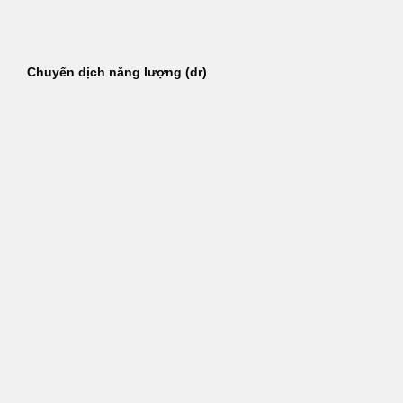
Bỏ
qua
nội
Chuyển dịch năng lượng (dr)
dung