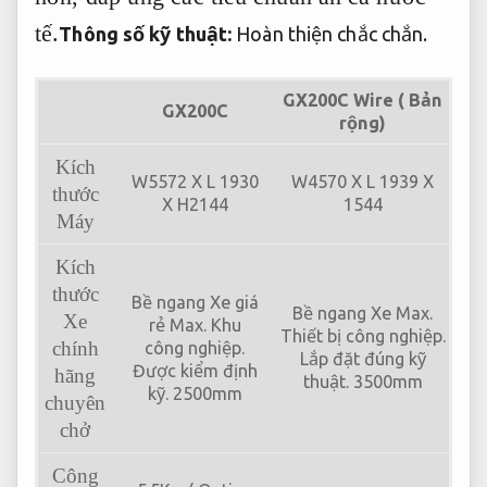
tế.
Thông số kỹ thuật:
Hoàn thiện chắc chắn.
GX200C Wire ( Bản
GX200C
rộng)
Kích
W5572 X L 1930
W4570 X L 1939 X
thước
X H2144
1544
Máy
Kích
thước
Bề ngang Xe giá
Bề ngang Xe Max.
Xe
rẻ Max.
Khu
Thiết bị công nghiệp.
chính
công nghiệp.
Lắp đặt đúng kỹ
Được kiểm định
hãng
thuật.
3500mm
kỹ.
2500mm
chuyên
chở
Công