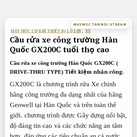
Bỏ
qua
nội
MAYMOC.TANNOI.STREAM
dung
MÁY MÓC CƠ KHÍ THIẾT BỊ LÒ LƠI
,
XE
Cầu rửa xe công trường Hàn
Quốc GX200C tuổi thọ cao
Cầu rửa xe công trường Hàn Quốc GX200C (
Tiết kiệm nhân công.
DRIVE-THRU TYPE)
GX200C là chương trình rửa Xe chính
hãng công trường đa dạng nhất của hãng
Geowell tại Hàn Quốc và trên toàn thế
giới. chương trình được Gây dựng nổi bật,
độ đáng tin cao và các chức năng an tâm
hơn, đáp ứng các tiêu chuẩn an cả nước