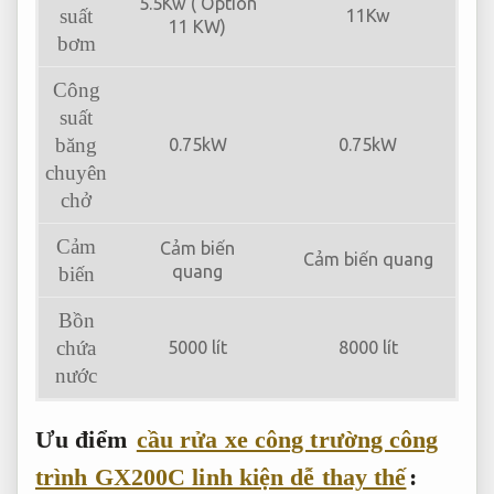
5.5Kw ( Option
suất
11Kw
11 KW)
bơm
Công
suất
băng
0.75kW
0.75kW
chuyên
chở
Cảm
Cảm biến
Cảm biến quang
quang
biến
Bồn
chứa
5000 lít
8000 lít
nước
Ưu điểm
cầu rửa xe công trường công
trình GX200C linh kiện dễ thay thế
: