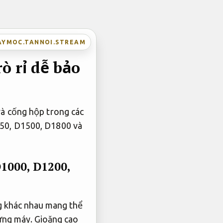
AYMOC.TANNOI.STREAM
ò rỉ dễ bảo
và cống hộp trong các
250, D1500, D1800 và
D1000, D1200,
 khác nhau mang thể
ừng máy.
Gioăng cao