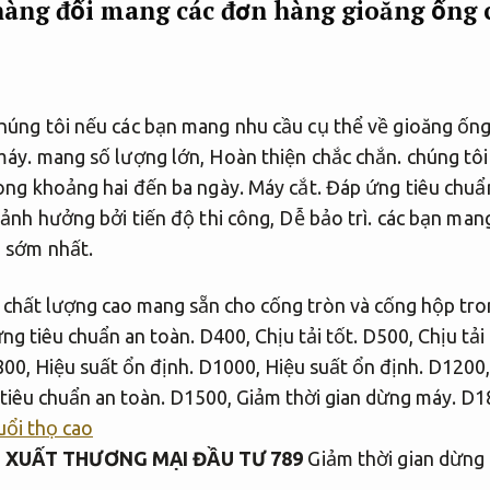
 hàng đối mang các đơn hàng gioăng ống
húng tôi nếu các bạn mang nhu cầu cụ thể về gioăng ốn
máy.
mang số lượng lớn,
Hoàn thiện chắc chắn.
chúng tôi
rong khoảng hai đến ba ngày.
Máy cắt.
Đáp ứng tiêu chuẩ
 ảnh hưởng bởi tiến độ thi công,
Dễ bảo trì.
các bạn mang
 sớm nhất.
 chất lượng cao mang sẵn cho cống tròn và cống hộp tro
ng tiêu chuẩn an toàn.
D400,
Chịu tải tốt.
D500,
Chịu tải 
00,
Hiệu suất ổn định.
D1000,
Hiệu suất ổn định.
D1200
tiêu chuẩn an toàn.
D1500,
Giảm thời gian dừng máy.
D18
uổi thọ cao
 XUẤT THƯƠNG MẠI ĐẦU TƯ 789
Giảm thời gian dừng