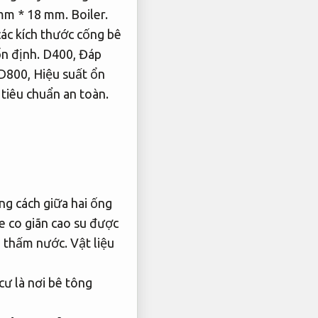
 mm * 18 mm.
Boiler.
ác kích thước cống bê
n định.
D400,
Đáp
D800,
Hiệu suất ổn
tiêu chuẩn an toàn.
g cách giữa hai ống
 co giãn cao su được
và thấm nước.
Vật liệu
ư là nơi bê tông