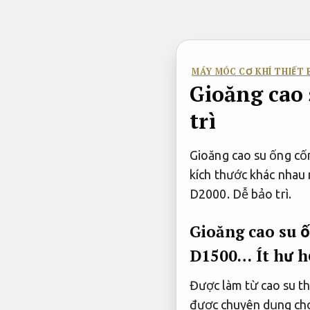
Bỏ
qua
nội
dung
MÁY MÓC CƠ KHÍ THIẾT B
Gioăng cao 
trì
Gioăng cao su ống cố
kích thước khác nhau
D2000.
Dễ bảo trì.
Gioăng cao su ố
D1500…
Ít hư 
Được làm từ cao su th
được chuyên dụng cho