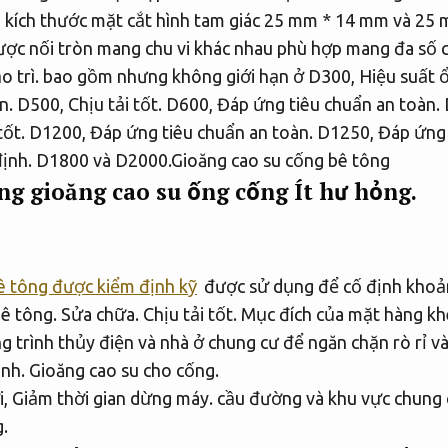
 kích thước mặt cắt hình tam giác 25 mm * 14 mm và 25
ợc nối tròn mang chu vi khác nhau phù hợp mang đa số c
o trì.
bao gồm nhưng không giới hạn ở D300,
Hiệu suất ổ
n.
D500,
Chịu tải tốt.
D600,
Đáp ứng tiêu chuẩn an toàn.
tốt.
D1200,
Đáp ứng tiêu chuẩn an toàn.
D1250,
Đáp ứng 
ịnh.
D1800 và D2000.Gioăng cao su cống bê tông
ng gioăng cao su ống cống
Ít hư hỏng.
ê tông được kiểm định kỹ
được sử dụng để cố định khoản
bê tông.
Sửa chữa.
Chịu tải tốt.
Mục đích của mặt hàng khe
g trình thủy điện và nhà ở chung cư để ngăn chặn rò rỉ 
ịnh.
Gioăng cao su cho cống.
i,
Giảm thời gian dừng máy.
cầu đường và khu vực chung c
.