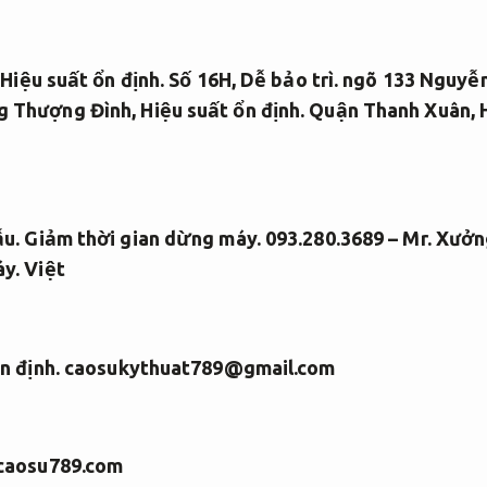
Hiệu suất ổn định.
Số 16H,
Dễ bảo trì.
ngõ 133 Nguyễn
 Thượng Đình,
Hiệu suất ổn định.
Quận Thanh Xuân,
u.
Giảm thời gian dừng máy.
093.280.3689 – Mr.
Xưởng
áy.
Việt
n định.
caosukythuat789@gmail.com
/caosu789.com