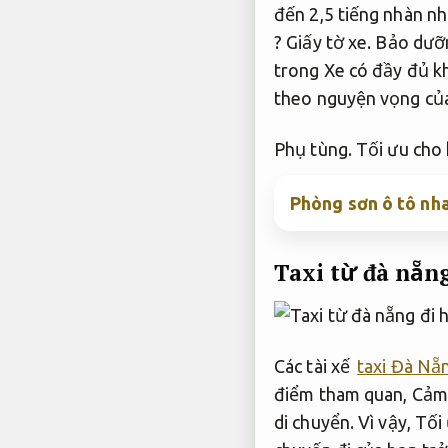
đến 2,5 tiếng nhàn nh
?
Giấy tờ xe.
Bảo dưỡn
trong Xe có đầy đủ k
theo nguyện vọng của
Phụ tùng.
Tối ưu cho 
Phòng sơn ô tô nha
Taxi từ đà nẵng
Các tài xế
taxi Đà Nẵ
điểm tham quan,
Cảm 
di chuyển.
Vì vậy,
Tối