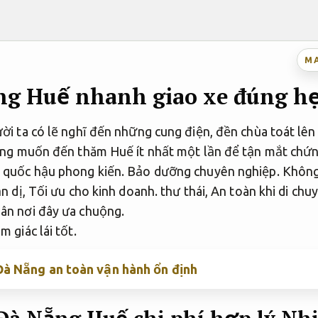
M
ng Huế nhanh giao xe đúng h
ời ta có lẽ nghĩ đến những cung điện, đền chùa toát lên
cũng muốn đến thăm Huế ít nhất một lần để tận mắt chứn
 quốc hậu phong kiến.
Bảo dưỡng chuyên nghiệp.
Không
ản dị,
Tối ưu cho kinh doanh.
thư thái,
An toàn khi di chu
ân nơi đây ưa chuộng.
m giác lái tốt.
Đà Nẵng an toàn vận hành ổn định
 Đà Nẵng Huế chi phí hợp lý
Nhi