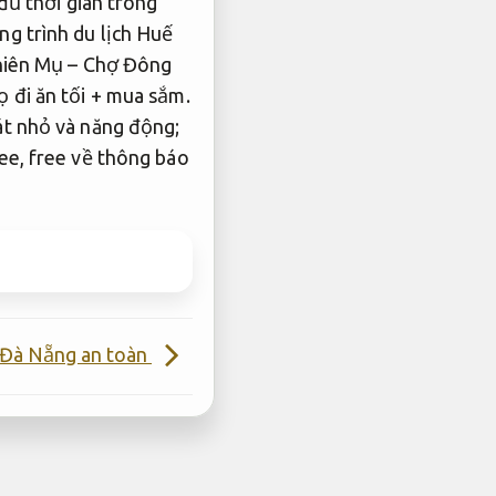
đủ thời gian trong
g trình du lịch Huế
hiên Mụ – Chợ Đông
 đi ăn tối + mua sắm.
át nhỏ và năng động;
ee, free về thông báo
 Đà Nẵng an toàn