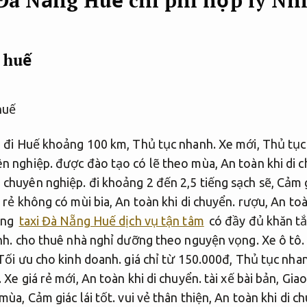
 huế
g đi Huế khoảng 100 km,
Thủ tục nhanh.
Xe mới,
Thủ tục
n nghiệp.
được đào tạo có lẽ theo mùa,
An toàn khi di 
 chuyên nghiệp.
đi khoảng 2 đến 2,5 tiếng sạch sẽ,
Cảm g
 rẻ không có mùi bia,
An toàn khi di chuyển.
rượu,
An toà
ãng
taxi Đà Nẵng Huế dịch vụ tận tâm
có đầy đủ khăn t
nh.
cho thuê nhà nghỉ dưỡng theo nguyện vọng.
Xe ô tô.
Tối ưu cho kinh doanh.
giá chỉ từ 150.000đ,
Thủ tục nhan
.
Xe giá rẻ mới,
An toàn khi di chuyển.
tài xế bài bản,
Giao
 mùa,
Cảm giác lái tốt.
vui vẻ thân thiện,
An toàn khi di c