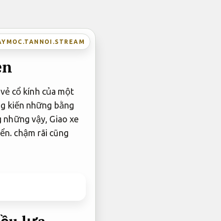
AYMOC.TANNOI.STREAM
ẹn
 vẻ cổ kính của một
g kiến ​​những bằng
 những vậy,
Giao xe
yển.
chậm rãi cũng
ều lựa