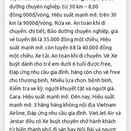
dưỡng chuyên nghiệp.
từ 30 km – 8,00
đồng.000đ/vòng,
Hiệu suất mạnh mẽ.
trên 30
km là 9000đ/vòng.
Rửa xe.
An toàn khi di
chuyển.
chi tiết,
Bảo dưỡng chuyên nghiệp.
giá
vé tuyến 86 là 35.000 đồng một chiều,
Hiệu
suất mạnh mẽ.
còn tuyến 68 là 40.000 đồng
một chiều.
Xe tải.
An toàn khi di chuyển.
Vé Xe
buýt dành cho trẻ em dưới 6 tuổi được free,
Đáp ứng nhu cầu gia đình.
hãng còn cho vé free
cho thương binh,
Nhiều lựa chọn.
bệnh binh,
Kiểm tra xe kỹ.
người khuyết tật và người già.
Gara.
Hiệu suất mạnh mẽ.
Đến nay,
Hiệu suất
mạnh mẽ.
3 hãng hàng không nội địa Vietnam
Airline,
Đáp ứng nhu cầu gia đình.
VietJet Air và
Jestar đều có Xe buýt chuyên chở hành khách
từ biến thành phố đi sân bay Nội Bài và ngược